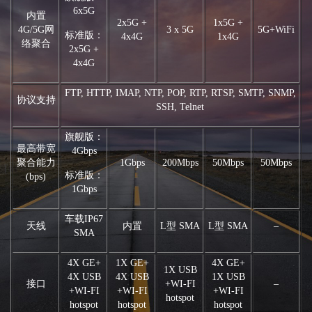
6x5G
内置
2x5G +
1x5G +
4G/5G网
3 x 5G
5G+WiFi
标准版：
4x4G
1x4G
络聚合
2x5G +
4x4G
FTP, HTTP, IMAP, NTP, POP, RTP, RTSP, SMTP, SNMP,
协议支持
SSH, Telnet
旗舰版：
最高带宽
4Gbps
聚合能力
1Gbps
200Mbps
50Mbps
50Mbps
标准版：
(bps)
1Gbps
车载IP67
天线
内置
L型 SMA
L型 SMA
–
SMA
4X GE+
1X GE+
4X GE+
1X USB
4X USB
4X USB
1X USB
接口
+WI-FI
–
+WI-FI
+WI-FI
+WI-FI
hotspot
hotspot
hotspot
hotspot