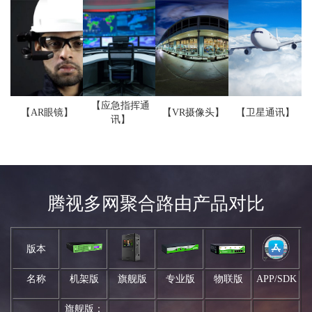
【应急指挥通
【AR眼镜】
【VR摄像头】
【卫星通讯】
讯】
腾视多网聚合路由产品对比
版本
名称
机架版
旗舰版
专业版
物联版
APP/SDK
旗舰版：