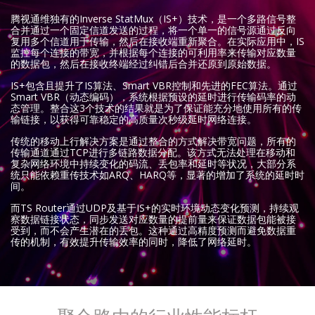
腾视通维独有的Inverse StatMux（IS+）技术，是一个多路信号整
合并通过一个固定信道发送的过程，将一个单一的信号源通过反向
复用多个信道用于传输，然后在接收端重新聚合。在实际应用中，IS
监控每个连接的带宽，并根据每个连接的可利用率来传输对应数量
的数据包，然后在接收终端经过纠错后合并还原到原始数据。
IS+包含且提升了IS算法、Smart VBR控制和先进的FEC算法。通过
Smart VBR（动态编码），系统根据预设的延时进行传输码率的动
态管理。整合这3个技术的结果就是为了保证能充分地使用所有的传
输链接，以获得可靠稳定的高质量次秒级延时网络连接。
传统的移动上行解决方案是通过整合的方式解决带宽问题，所有的
传输通道通过TCP进行多链路数据分配。该方式无法处理在移动和
复杂网络环境中持续变化的码流、丢包率和延时等状况，大部分系
统只能依赖重传技术如ARQ、HARQ等，显著的增加了系统的延时时
间。
而TS Router通过UDP及基于IS+的实时环境动态变化预测，持续观
察数据链接状态，同步发送对应数量的提前量来保证数据包能被接
受到，而不会产生潜在的丢包。这种通过高精度预测而避免数据重
传的机制，有效提升传输效率的同时，降低了网络延时。