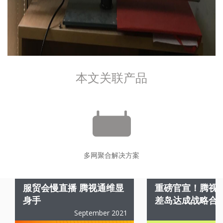
本文关联产品
多网聚合解决方案
服贸会慢直播 腾视通维显
重磅官宣！腾视
身手
差岛达成战略合
September 2021
A