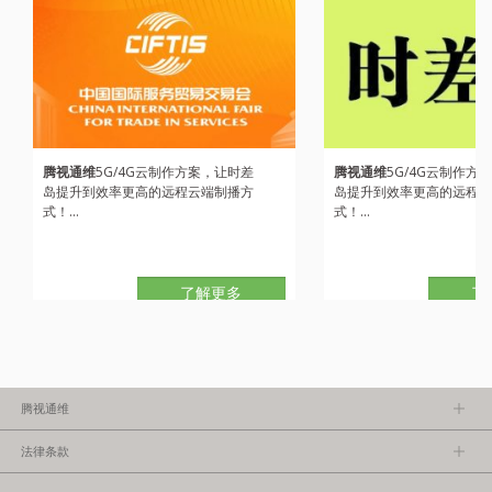
腾视通维
5G/4G云制作方案，让时差
腾视通维
5G/4G云制作方
岛提升到效率更高的远程云端制播方
岛提升到效率更高的远程云
式！...
式！...
了解更多
了
腾视通维
关于腾视通维
法律条款
隐私政策